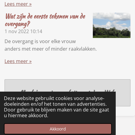
Lees meer »
Wat zijn de eerste tekenen van de
overgang?
1 nov 2022
10:14
De overgang is voor elke vrouw
anders met meer of minder raakvlakken.
Lees meer »
Maak jouw eigen website met
JouwWeb
Deze website gebruikt cookies voor analyse-
doeleinden en/of het tonen van advertenties.
Door gebruik te blijven maken van de site gaat
u hiermee akkoord.
© 2022 - 2026 Womanbeing
Akkoord
Powered by
JouwWeb