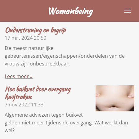
Ga
Womanbeing
direct
naar
Ondersteuning en begrip
de
17 mrt 2024
20:50
hoofdinhoud
De meest natuurlijke
gebeurtenissen/eigenschappen/onderdelen van de
vrouw zijn onbespreekbaar.
Lees meer »
Hoe buikvet door overgang
kwijtraken
7 nov 2022
11:33
Algemene adviezen tegen buikvet
gelden niet meer tijdens de overgang. Wat werkt dan
wel?